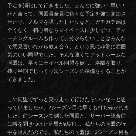
予定を消化して行きました。ほんとに強い！早い！
かと言って、同盟員全員に色々な予定を強制参加さ
せたり、ノルマを課したしたりなど、ガチガチ感は
全くなく、初心者ならマイペースに少しずつ、ティ
ーチングルームも作って、分からないことはみんな
で意見言いながら教え合う、という風に非常に雰囲
気のいい同盟でした。そんな強くてアットホームな
同盟は、早々にライバル同盟を倒し、洛陽を取り、
残り半期でじっくり次シーズンの準備をすることが
できました。
この同盟でずっと突っ走って行けたらいいなーと思
っていましたが、2シーズン目に早くも打ち砕かれま
した。前シーズンで倒した同盟と、サーバー統合前
に噂を聞きつけた同盟が結託し、私たちの同盟の行
手を阻んだのです。私たちの同盟は、2シーズン目も