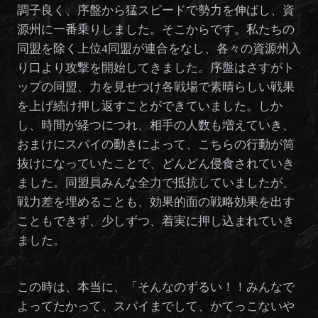
調子良く、序盤から猛スピードで勢力を伸ばし、資
源州に一番乗りしました。そこからです。私たちの
同盟を除く上位4同盟が連合をなし、各々の資源州入
り口より攻撃を開始してきました。序盤はさすがト
ップの同盟、力を見せつけ各戦場で素晴らしい戦果
を上げ続け押し返すことができていました。しか
し、時間が経つにつれ、相手の人数も増えていき、
おまけにスパイの動きによって、こちらの行動が筒
抜けになっていたことで、どんどん侵食されていき
ました。同盟員みんな全力で抵抗していましたが、
戦力差を埋めることも、効果的面の戦略効果を出す
こともできず、少しずつ、着実に押し込まれていき
ました。
この時は、本当に、「そんなのずるい！！みんなで
よってたかって、スパイまでして、かてっこないや