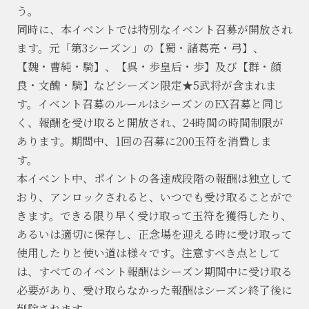
う。
同時に、本イベントでは特別なイベント召募が開放され
ます。元「第3シーズン」の【蜀・諸葛亮・弓】、
【魏・曹純・騎】、【呉・歩皇后・歩】及び【群・顔
良・文醜・騎】などシーズン限定★5武将が含まれま
す。イベント召募のルールはシーズンのEX召募と同じ
く、報酬を受け取ると開放され、24時間の時間制限が
あります。期間中、1回の召募に200玉符を消費しま
す。
本イベント中、ポイントの各達成段階の報酬は独立して
おり、アンロックされると、いつでも受け取ることがで
きます。できる限り早く受け取って玉符を獲得したり、
あるいは適切に保存し、正念場を迎える時に受け取って
使用したりと使い道は様々です。注意すべき点として
は、すべてのイベント報酬はシーズン期間中に受け取る
必要があり、受け取らなかった報酬はシーズン終了後に
削除されます。