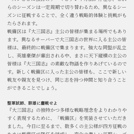
らのシーズンは一定周期で切り替わるため、異なるシー
ズンに征戦することで、全く違う戦略的体験と挑戦がも
たらされます。
戦備区は『大三国志』主公の皆様が集まる場所でもあり
ます。異なるサーバーで大三国志の世界に入る主公の皆
様は、最終的に戦備区で集まります。強大な同盟が乱立
し、英雄豪傑が輩出される中、まさに天下縦横の主公の
皆様は『大三国志』の素敵な物語を作りあげているので
す。新しく戦備区に入った主公の皆様も、ここで新しい
戦友や親友を見つけ、同じ志を持つ仲間と知り合うこと
ができることでしょう。
整軍試師、群雄に鏖戦せよ
『大三国志』の独特かつ多様な戦略理念をよりわかりや
すく表現するために、「戦備区」を実装させていただき
ました。今日に至るまで、数多くの主公様が四方征戦の