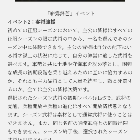
「嶄露鋒芒」イベント
イベント2：客将強援
初めての征服シーズンにおいて、主公の皆様はすべての
征服シーズンの限定武将の中から、一名を選んでそのシ
ーズン中に体験できます。主公の皆様は自分の配下にい
る将才謀士の状況に応じて、自分の陣営に適した武将を
選べます。軍勢と共に土地や守備軍を攻め落とし、困難
な成長の初期段階を乗り越えるために互いに協力するの
か、それとも主力猛将として大軍を統率し、敵と死闘す
るのか、全ては主公の皆様次第です。
選択されたシーズン武将の初期レベルはLv5で、武将の
覚醒、兵種開放や兵種の進化はすべて開放済状態となり
ます。シーズン武将は素材として通常武将に使うことは
できません。また、同じ名前の通常武将との同時出陣
もできません。シーズン終了後、選択されたシーズン
武将は削除されます。