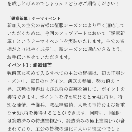
を成しとげるのでしょうか？どうぞご期待ください！
「鋭意新軍」テーマイベント
新加入の主公の皆様に征服シーズンにより早く適応して
いただくために、今回のアップデートにおいて「鋭意新
軍」というテーマイベントを実装いたします。主公の皆
様がよりはやく成長し、新シーズンに適応できるよう、
お手伝いさせていただきます。
イベント1：嶄露鋒芒
戦備区に初めて入るすべての主公の皆様は、初の征服シ
ーズン中、毎日のログイン、演武の参加、勢力値の上
昇、武勲の獲得および武将の召募を通して、ポイントを
獲得できます。ポイントを貯め続けると★4武将や、特
別な陳情、予備兵、戦法経験値、大量の玉符および貴重
な★5武将を獲得することができます。同時に、報酬に
は鍛造済みの特選宝物2つ、鍛造済みの極上宝物1つが含
まれており、主公の皆様の強化に大いに役立つでしょ