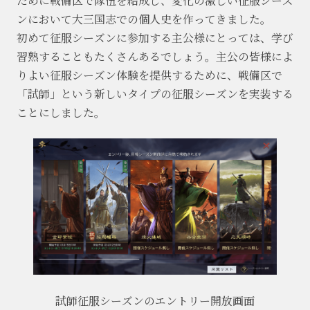
ために戦備区で隊伍を結成し、変化の激しい征服シーズ
ンにおいて大三国志での個人史を作ってきました。
初めて征服シーズンに参加する主公様にとっては、学び
習熟することもたくさんあるでしょう。主公の皆様によ
りよい征服シーズン体験を提供するために、戦備区で
「試師」という新しいタイプの征服シーズンを実装する
ことにしました。
試師征服シーズンのエントリー開放画面