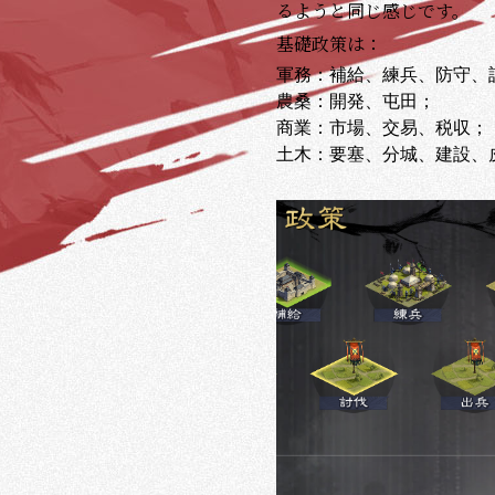
るようと同じ感じです。
基礎政策は：
軍務：補給、練兵、防守、
農桑：開発、屯田；
商業：市場、交易、税収；
土木：要塞、分城、建設、