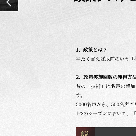
1
、政策とは？
平たく言えば以前のいう「
2
、政策実施回数の獲得方
昔の「技術」は名声の増加
す。
5000
名声から、
500
名声ご
1
つのシーズンにおいて、