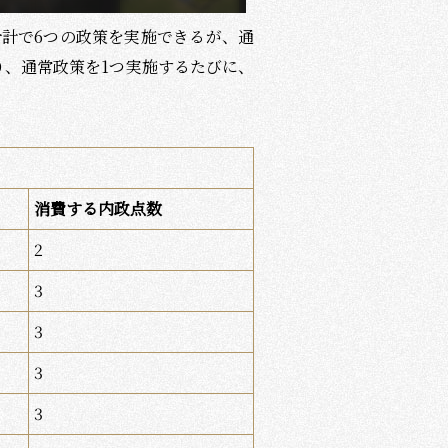
合計で
6
つの政策を実施できるが、通
り、通常政策を
1
つ実施するたびに、
消費する内政点数
2
3
3
3
3