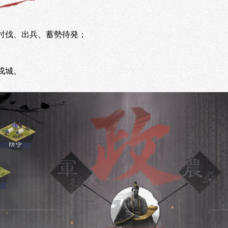
討伐、出兵、蓄勢待発；
戍城。