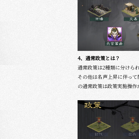
4
、通常政策とは？
通常政策は
2
種類に分けら
その他は名声上昇に伴って
の通常政策は政策実施操作