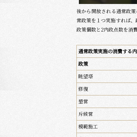
後から開放される通常政策
常政策を１つ実施すれば、
政策個数と
2
内政点数を消
通常政策実施の消費する内
政策
眺望塔
修復
墾営
斥候営
模範施工