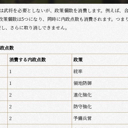
は武将を必要としないが、政策個数を消費します。例えば、
政策個数は
5
つになり、同時に内政点数も消費されます。つま
費し、さらに取り消しできません。
政点数
消費する内政点数
政策
1
統率
1
領地防御
2
進化強化
2
防守強化
2
予備兵営