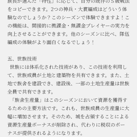
族長が選んだ「特性」に応じて、自分の既存のＳ級戦法
をコピーできます。
2つの神兵・大賞編成はどういう体
験なのでしょうか？このシーズンで体験できますよ！こ
の機能は、間接的に微課金・無課金プレイヤーの実力を
向上させることができます。他のシーズンに比べ、隊伍
編成の体験がより面白くなるでしょう！
五、世族技術
世族には体系化された技術があり、この技術を利用し
て、世族成員が土地と建築物を共有できます。また、土
地で族舍を建設でき、建設後、一部の土地生産量は世族
全員で共有できます。
「族舍生産量」はこのシーズンにおいて資源を獲得す
るための主要方法です。これも、世族成員の生産量に大
幅に増加させます。そのため、城を占領することによる
資源生産量ボーナスが削除され、代わりに税収のボー
ナスが提供されるようになります。