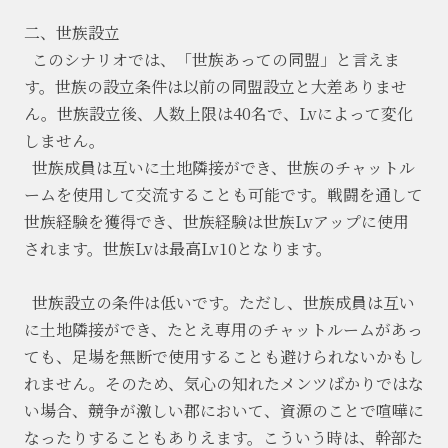
二、世族設立
このシナリオでは、「世族あっての同盟」と言えま
す。世族の設立条件は以前の同盟設立と大差ありませ
ん。世族設立後、人数上限は
40名で、Lvによって変化
しません。
世族成員は互いに土地隣接ができ、世族のチャットル
ームを使用して交流することも可能です。戦闘を通して
世族経験を獲得でき、世族経験は世族
Lvアップに使用
されます。世族Lvは最高Lv10となります。
世族設立の条件は低いです。ただし、世族成員は互い
に土地隣接ができ、たとえ専用のチャットルームがあっ
ても、足場を無断で使用することも避けられないかもし
れません。そのため、気心の知れたメンツばかりではな
い場合、競争が激しい郡において、資源のことで喧嘩に
なったりすることもありえます。こういう時は、幹部た