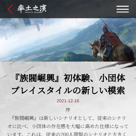
『族閥崛興』初体験、小団体
プレイスタイルの新しい模索
2021-12-16
序
『族閥崛興』は新しいシナリオとして、従来のシナリ
オに比べ、小団体の存在感を大幅に高めた仕様になって
います。これは、従来の
200人同盟のシナリオと大きく