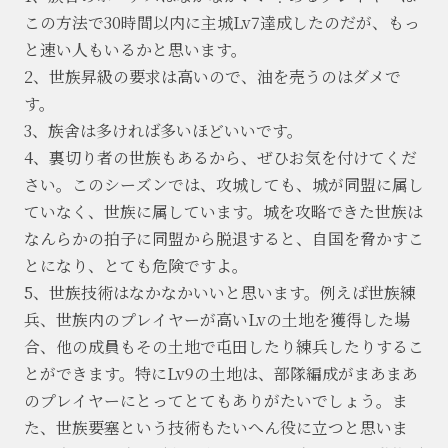
この方法で30時間以内に主城Lv7達成したのだが、もっ
と速い人もいるかと思います。
2、世族昇級の要求は高いので、油を売うのはダメで
す。
3、族舍は多ければ多いほどいいです。
4、裏切り者の世族もあるから、ぜひお気を付けてくだ
さい。このシーズンでは、攻城しても、城が同盟に属し
ていなく、世族に属しています。城を攻略できた世族は
なんらかの拍子に同盟から脱退すると、自国を脅かすこ
とになり、とても危険です
よ
。
5、世族技術はなかなかいいと思います。例えば世族練
兵、世族内のプレイヤーが高いLvの土地を獲得した場
合、他の成員もその土地で屯田したり練兵したりするこ
とができます。特にLv9の土地は、部隊編成がまあまあ
のプレイヤーにとってとてもありがたいでしょう。ま
た、世族要塞という技術もたいへん役に立つと思いま